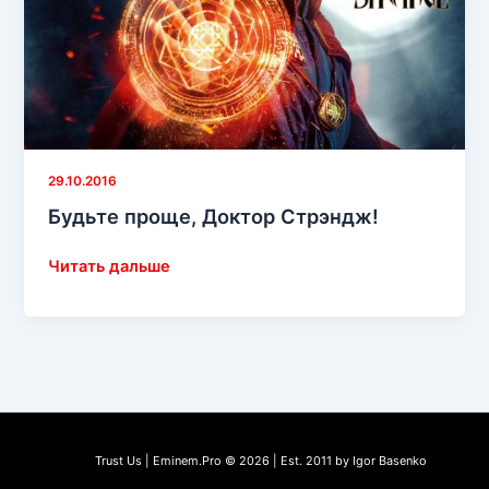
29.10.2016
Будьте проще, Доктор Стрэндж!
Будьте
Читать дальше
проще,
Доктор
Стрэндж!
Trust Us | Eminem.Pro © 2026 | Est. 2011 by Igor Basenko