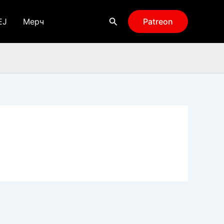
Поиск
EJ
Мерч
Patreon