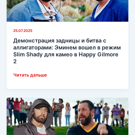
25.07.2025
Демонстрация задницы и битва с
аллигаторами: Эминем вошел в режим
Slim Shady для камео в Happy Gilmore
2
Демонстрация
Читать дальше
задницы
и
битва
с
аллигаторами:
Эминем
вошел
в