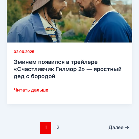
—
новый
трейлер
от
Netflix
показывает
его
02.06.2025
эффектное
Эминем появился в трейлере
камео
«Счастливчик Гилмор 2» — яростный
дед с бородой
Эминем
Читать дальше
появился
в
трейлере
«Счастливчик
Гилмор
1
2
Далее
→
2»