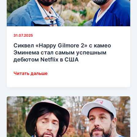
Эминема
—
без
фильтров
и
31.07.2025
сценария
Сиквел «Happy Gilmore 2» с камео
Эминема стал самым успешным
дебютом Netflix в США
Сиквел
Читать дальше
«Happy
Gilmore
2»
с
камео
Эминема
стал
самым