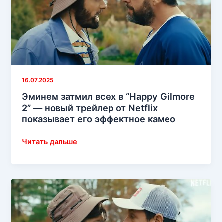
Адам
Сэндлер
дразнит
фанатов
нарезкой
закулисных
моментов
16.07.2025
с
Эминем затмил всех в “Happy Gilmore
Shady
2” — новый трейлер от Netflix
из
показывает его эффектное камео
«Happy
Gilmore
Эминем
Читать дальше
2»
затмил
всех
в
“Happy
Gilmore
2”