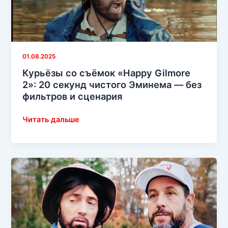
его
на
съёмках
Happy
01.08.2025
Gilmore
Курьёзы со съёмок «Happy Gilmore
2
2»: 20 секунд чистого Эминема — без
фильтров и сценария
Курьёзы
Читать дальше
со
съёмок
«Happy
Gilmore
2»:
20
секунд
чистого