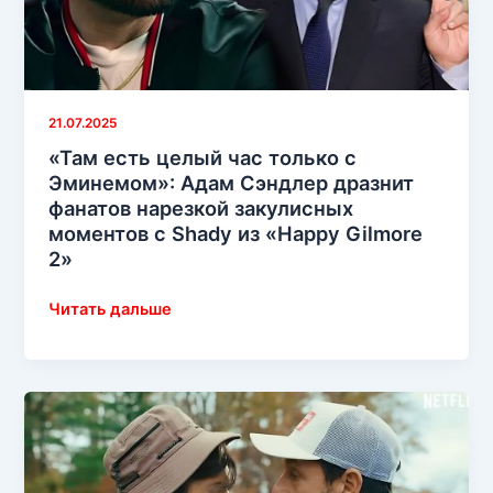
человека»
21.07.2025
«Там есть целый час только с
Эминемом»: Адам Сэндлер дразнит
фанатов нарезкой закулисных
моментов с Shady из «Happy Gilmore
2»
«Там
Читать дальше
есть
целый
час
только
с
Эминемом»: