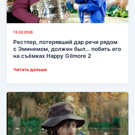
13.02.2026
Рестлер, потерявший дар речи рядом
с Эминемом, должен был… побить его
на съёмках Happy Gilmore 2
Рестлер,
Читать дальше
потерявший
дар
речи
рядом
с
Эминемом,
должен
был…
побить