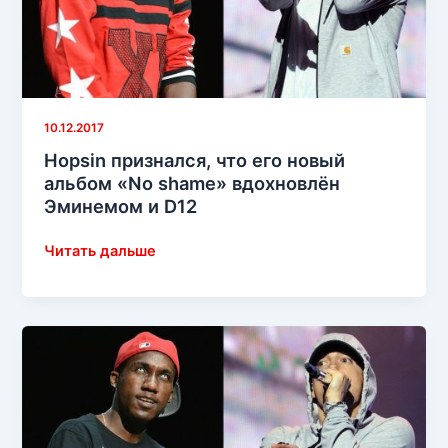
God»
10.12.2017
Hopsin признался, что его новый
альбом «No shame» вдохновлён
Эминемом и D12
Hopsin
Читать дальше
признался,
что
его
новый
альбом
«No
shame»
вдохновлён