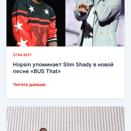
Here»
27.04.2017
Hopsin упоминает Slim Shady в новой
песне «BUS That»
Hopsin
Читать дальше
упоминает
Slim
Shady
в
новой
песне