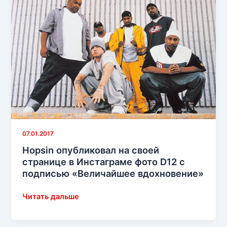
«BUS
That»
07.01.2017
Hopsin опубликовал на своей
странице в Инстаграме фото D12 с
подписью «Величайшее вдохновение»
Hopsin
Читать дальше
опубликовал
на