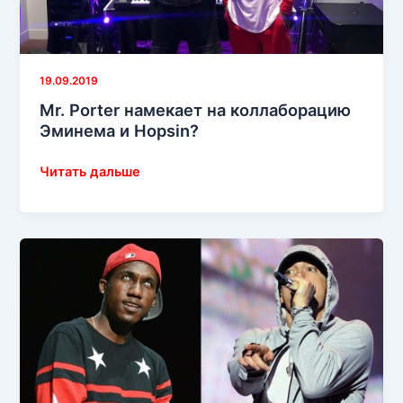
19.09.2019
Mr. Porter намекает на коллаборацию
Эминема и Hopsin?
Mr.
Читать дальше
Porter
намекает
на
коллаборацию
Эминема
и
Hopsin?