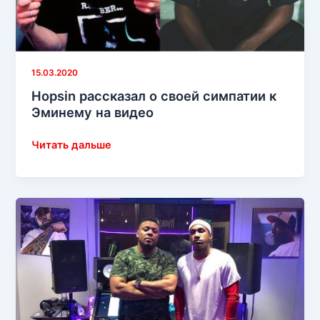
15.03.2020
Hopsin рассказал о своей симпатии к
Эминему на видео
Hopsin
Читать дальше
рассказал
о
своей
симпатии
к
Эминему
на
видео