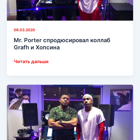
06.03.2020
Mr. Porter спродюсировал коллаб
Grafh и Хопсина
Mr.
Читать дальше
Porter
спродюсировал
коллаб
Grafh
и
Хопсина