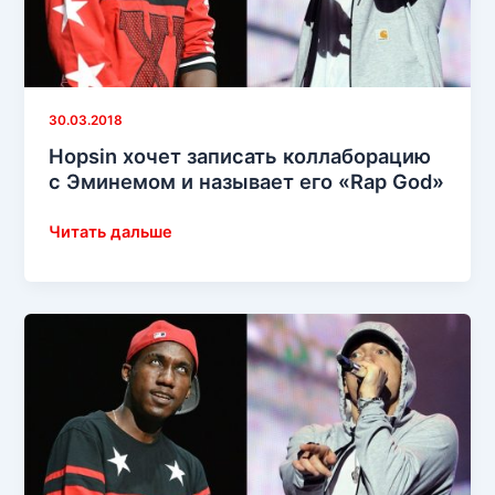
30.03.2018
Hopsin хочет записать коллаборацию
с Эминемом и называет его «Rap God»
Hopsin
Читать дальше
хочет
записать
коллаборацию
с
Эминемом
и
называет
его
«Rap