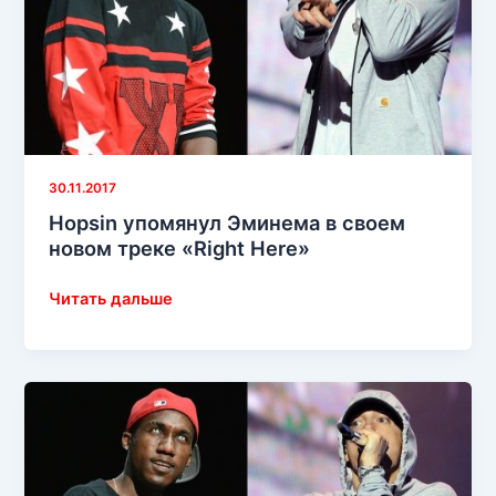
Эминемом
и
D12
30.11.2017
Hopsin упомянул Эминема в своем
новом треке «Right Here»
Hopsin
Читать дальше
упомянул
Эминема
в
своем
новом
треке
«Right