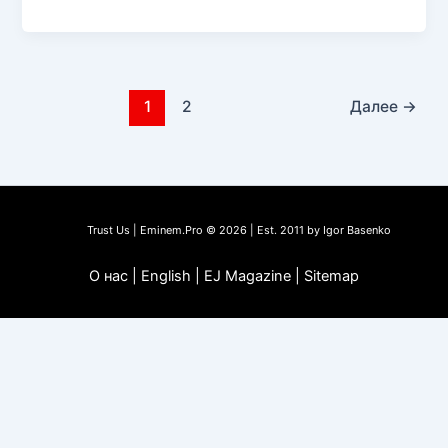
Hopsin
набил
изображение
Эминема
на
1
2
Далее
→
ноге
Trust Us | Eminem.Pro © 2026 | Est. 2011 by Igor Basenko
О нас | English | EJ Magazine | Sitemap