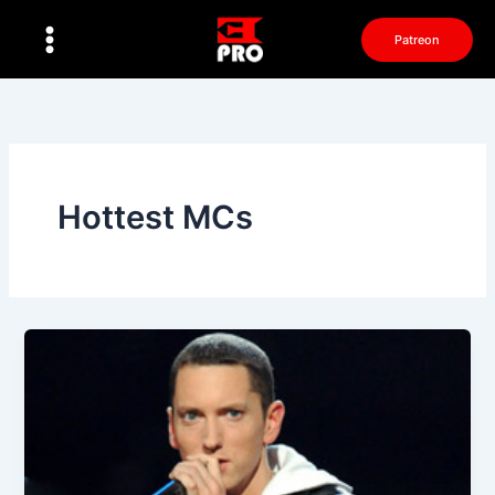
Перейти
к
Patreon
содержимому
Hottest MCs