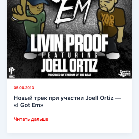
05.06.2013
Новый трек при участии Joell Ortiz —
«I Got Em»
Новый
Читать дальше
трек
при