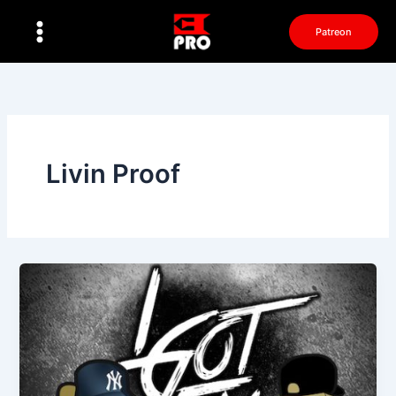
Перейти
к
Patreon
содержимому
Livin Proof