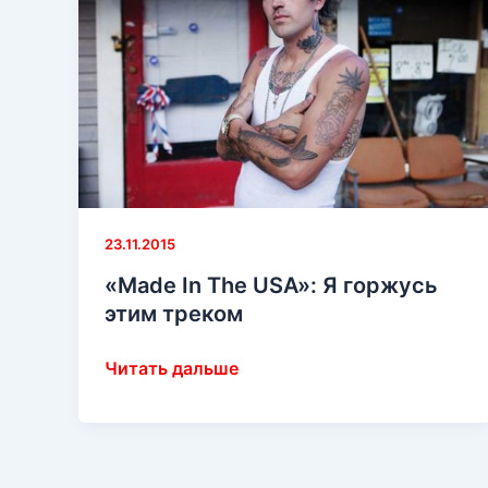
23.11.2015
«Made In The USA»: Я горжусь
этим треком
«Made
Читать дальше
In The
USA»:
Я
горжусь