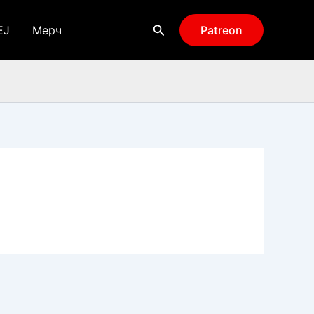
Поиск
EJ
Мерч
Patreon