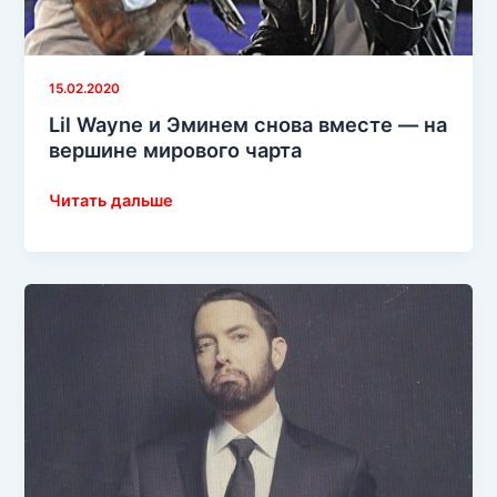
15.02.2020
Lil Wayne и Эминем снова вместе — на
вершине мирового чарта
Lil
Читать дальше
Wayne
и
Эминем
снова
вместе
—
на
вершине
мирового
чарта