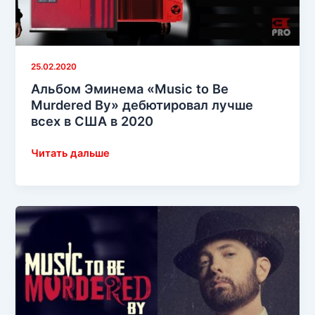
продаваемых
альбомов
в
мире
25.02.2020
Альбом Эминема «Music to Be
Murdered By» дебютировал лучше
всех в США в 2020
Альбом
Читать дальше
Эминема
«Music
to
Be
Murdered
By»
дебютировал
лучше
всех