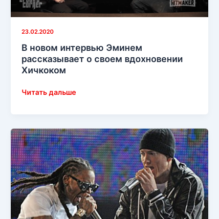
23.02.2020
В новом интервью Эминем
рассказывает о своем вдохновении
Хичкоком
В
Читать дальше
новом
интервью
Эминем
рассказывает
о
своем
вдохновении
Хичкоком