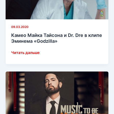
By»
09.03.2020
Камео Майка Тайсона и Dr. Dre в клипе
Эминема «Godzilla»
Камео
Читать дальше
Майка
Тайсона
и
Dr.
Dre
в
клипе
Эминема
«Godzilla»