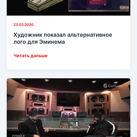
23.02.2020
Художник показал альтернативное
лого для Эминема
Художник
Читать дальше
показал
альтернативное
лого
для
Эминема