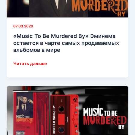
07.03.2020
«Music To Be Murdered By» Эминема
остается в чарте самых продаваемых
альбомов в мире
«Music
Читать дальше
To
Be
Murdered
By»
Эминема
остается
в
чарте
самых