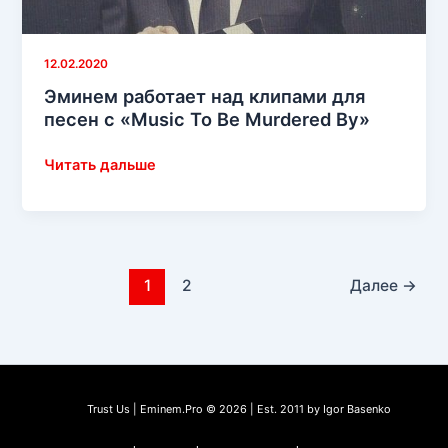
12.02.2020
Эминем работает над клипами для
песен с «Music To Be Murdered By»
Эминем
Читать дальше
работает
над
клипами
для
песен
1
2
Далее
→
с
«Music
To
Be
Murdered
Trust Us | Eminem.Pro © 2026 | Est. 2011 by Igor Basenko
By»