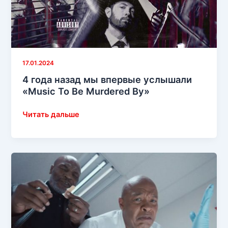
17.01.2024
4 года назад мы впервые услышали
«Music To Be Murdered By»
4
Читать дальше
года
назад
мы
впервые
услышали
«Music
To
Be
Murdered