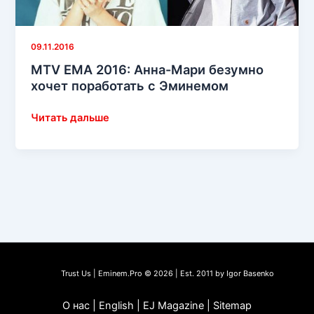
09.11.2016
MTV EMA 2016: Анна-Мари безумно
хочет поработать с Эминемом
MTV
Читать дальше
EMA
2016:
Анна-
Мари
безумно
хочет
поработать
с
Эминемом
Trust Us | Eminem.Pro © 2026 | Est. 2011 by Igor Basenko
О нас | English | EJ Magazine | Sitemap