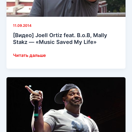
11.09.2014
[Видео] Joell Ortiz feat. B.o.B, Mally
Stakz — «Music Saved My Life»
[Видео]
Читать дальше
Joell
Ortiz
feat.
B.o.B,
Mally
Stakz
—
«Music
Saved
My