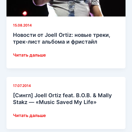
Life»
15.08.2014
Новости от Joell Ortiz: новые треки,
трек-лист альбома и фристайл
Новости
Читать дальше
от
Joell
Ortiz:
новые
17.07.2014
треки,
[Сингл] Joell Ortiz feat. B.O.B. & Mally
трек-
Stakz — «Music Saved My Life»
лист
альбома
[Сингл]
Читать дальше
и
Joell
фристайл
Ortiz