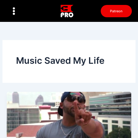
Перейти
к
Patreon
содержимому
Music Saved My Life