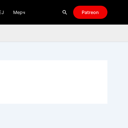
Поиск
EJ
Мерч
Patreon