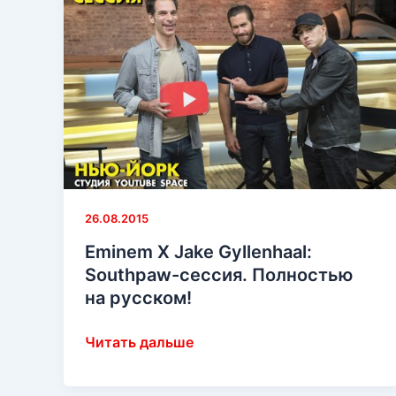
26.08.2015
Eminem X Jake Gyllenhaal:
Southpaw-сессия. Полностью
на русском!
Eminem
Читать дальше
X
Jake