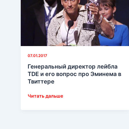
07.01.2017
Генеральный директор лейбла
TDE и его вопрос про Эминема в
Твиттере
Генеральный
Читать дальше
директор
лейбла
TDE
и