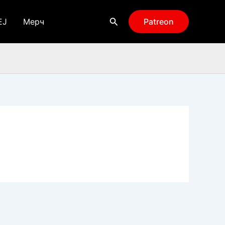
Поиск
EJ
Мерч
Patreon