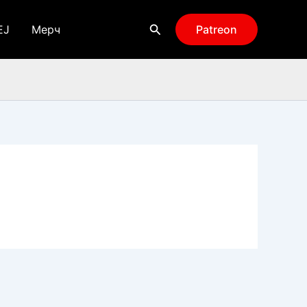
Поиск
EJ
Мерч
Patreon