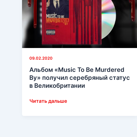
09.02.2020
Альбом «Music To Be Murdered
By» получил серебряный статус
в Великобритании
Альбом
Читать дальше
«Music
To
Be
Murdered