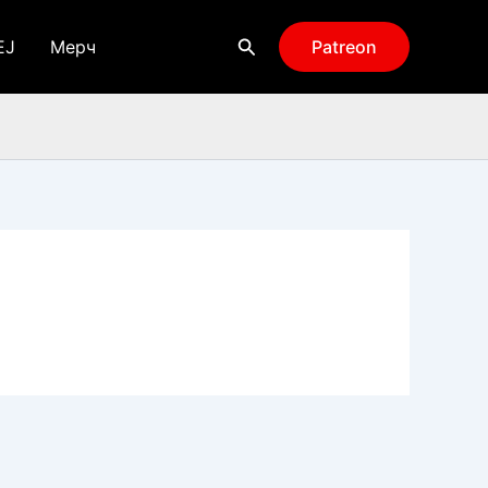
Поиск
EJ
Мерч
Patreon