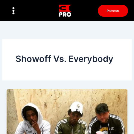
Перейти
к
Patreon
содержимому
Showoff Vs. Everybody