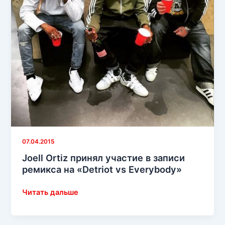
07.04.2015
Joell Ortiz принял участие в записи
ремикса на «Detriot vs Everybody»
Joell
Читать дальше
Ortiz
принял