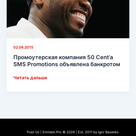
02.06.2015
Промоутерская компания 50 Cent’a
SMS Promotions объявлена банкротом
Промоутерская
Читать дальше
компания
50
Cent’a
SMS
Promotions
объявлена
банкротом
Trust Us | Eminem.Pro © 2026 | Est. 2011 by Igor Basenko