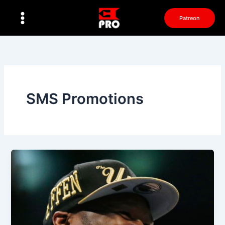
Перейти
к
Patreon
содержимому
SMS Promotions