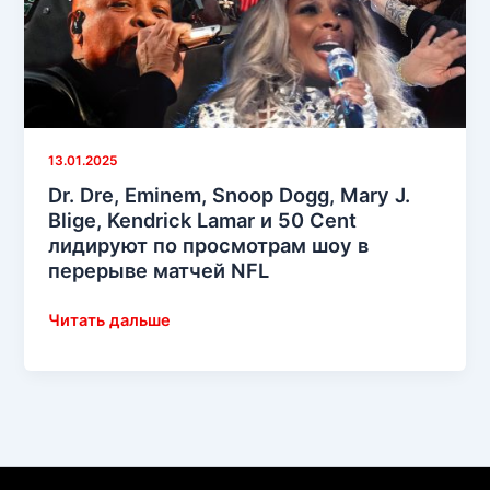
13.01.2025
Dr. Dre, Eminem, Snoop Dogg, Mary J.
Blige, Kendrick Lamar и 50 Cent
лидируют по просмотрам шоу в
перерыве матчей NFL
Dr.
Читать дальше
Dre,
Eminem,
Snoop
Dogg,
Mary
J.