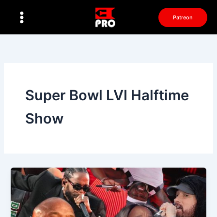
Перейти
к
Patreon
содержимому
Super Bowl LVI Halftime
Show