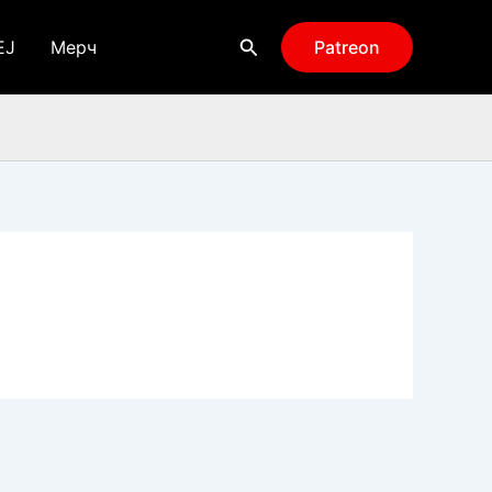
Поиск
EJ
Мерч
Patreon