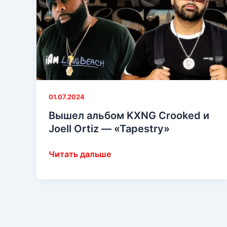
01.07.2024
Вышел альбом KXNG Crooked и
Joell Ortiz — «Tapestry»
Вышел
Читать дальше
альбом
KXNG
Crooked
и
Joell