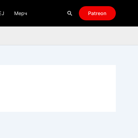
Поиск
EJ
Мерч
Patreon