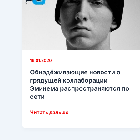
16.01.2020
Обнадёживающие новости о
грядущей коллаборации
Эминема распространяются по
сети
Обнадёживающие
Читать дальше
новости
о
грядущей