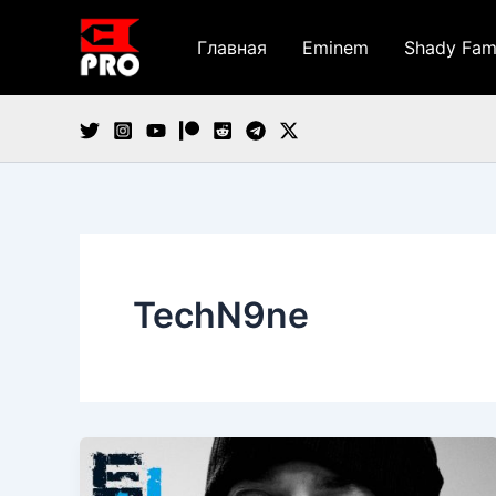
Перейти
к
Главная
Eminem
Shady Fam
содержимому
TechN9ne