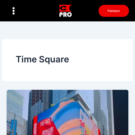
Перейти
к
Patreon
содержимому
Time Square