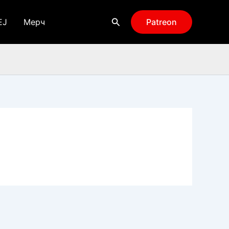
Поиск
EJ
Мерч
Patreon