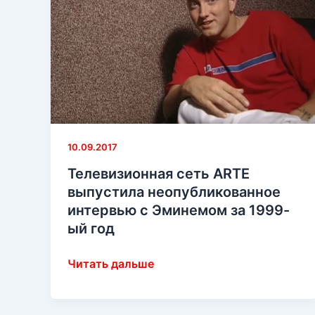
10.09.2017
Телевизионная сеть ARTE
выпустила неопубликованное
интервью с Эминемом за 1999-
ый год
Телевизионная
Читать дальше
сеть
ARTE