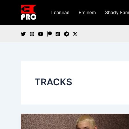
Перейти
к
Главная
Eminem
Shady Fam
содержимому
TRACKS