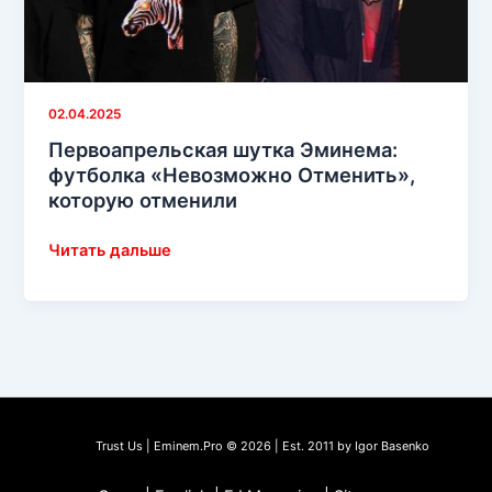
02.04.2025
Первоапрельская шутка Эминема:
футболка «Невозможно Отменить»,
которую отменили
Первоапрельская
Читать дальше
шутка
Эминема:
футболка
«Невозможно
Отменить»,
которую
отменили
Trust Us | Eminem.Pro © 2026 | Est. 2011 by Igor Basenko