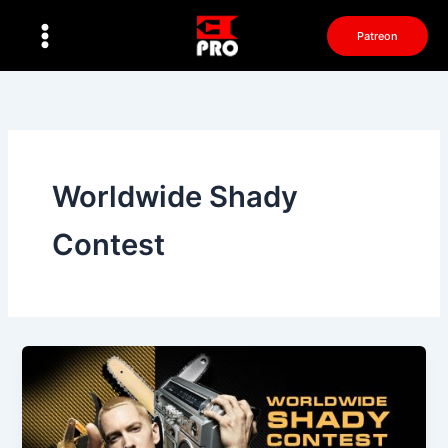
Перейти
к
Patreon
содержимому
Worldwide Shady
Contest