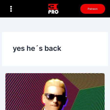
Перейти
к
Patreon
содержимому
yes he´s back