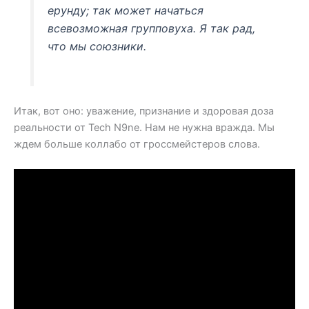
ерунду; так может начаться
всевозможная групповуха. Я так рад,
что мы союзники.
Итак, вот оно: уважение, признание и здоровая доза
реальности от Tech N9ne. Нам не нужна вражда. Мы
ждем больше коллабо от гроссмейстеров слова.