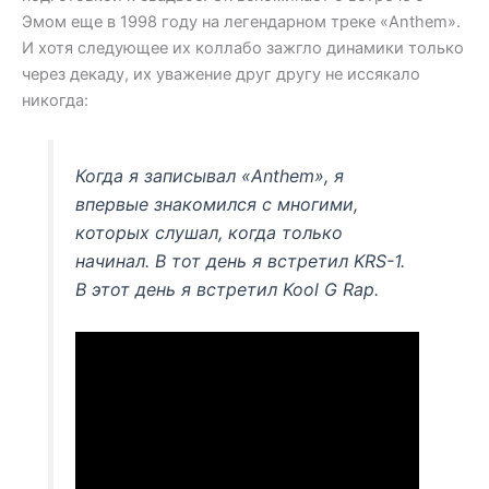
Эмом еще в 1998 году на легендарном треке «Anthem».
И хотя следующее их коллабо зажгло динамики только
через декаду, их уважение друг другу не иссякало
никогда:
Когда я записывал «Anthem», я
впервые знакомился с многими,
которых слушал, когда только
начинал. В тот день я встретил KRS-1.
В этот день я встретил Kool G Rap.