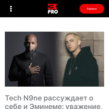
Перейти
к
Patreon
содержимому
Tech N9ne рассуждает о
себе и Эминеме: уважение,