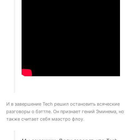
И в завершение Tech решил остановить всяческие
разговоры о бэттле. Он признает гений Эминема, но
также считает себя маэстро флоу.