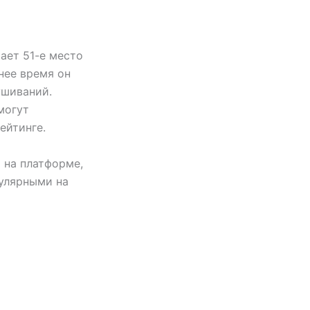
ает 51-е место
нее время он
ушиваний.
могут
ейтинге.
 на платформе,
улярными на