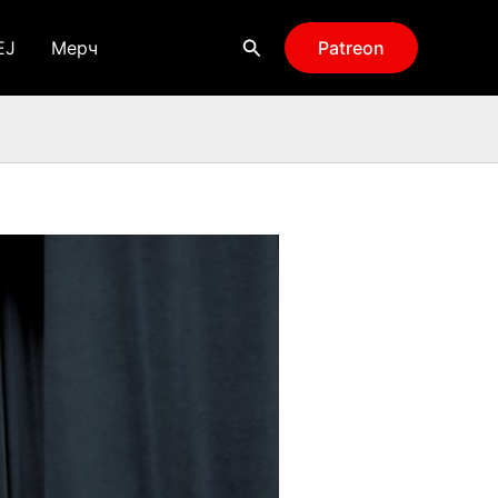
Поиск
EJ
Мерч
Patreon