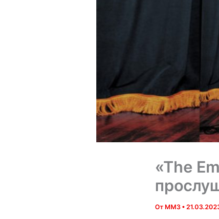
«The Em
прослуш
От
MM3
•
21.03.202