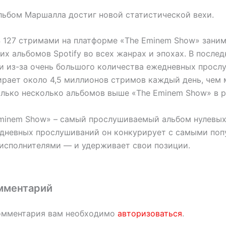
льбом Маршалла достиг новой статистической вехи.
4 127 стримами на платформе «The Eminem Show» заним
их альбомов Spotify во всех жанрах и эпохах. В послед
и из-за очень большого количества ежедневных просл
ирает около 4,5 миллионов стримов каждый день, чем 
олько несколько альбомов выше «The Eminem Show» в р
Eminem Show» – самый прослушиваемый альбом нулевых
едневных прослушиваний он конкурирует с самыми поп
исполнителями — и удерживает свои позиции.
мментарий
омментария вам необходимо
авторизоваться
.