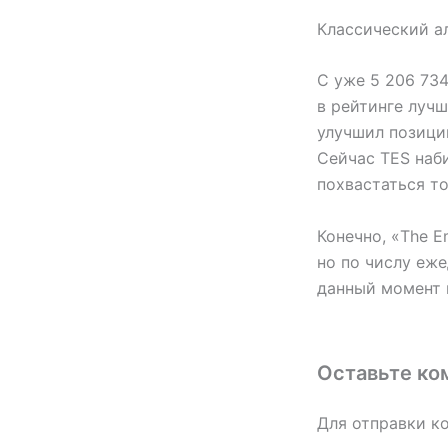
Классический а
С уже 5 206 73
в рейтинге лучш
улучшил позици
Сейчас TES наб
похвастаться т
Конечно, «The 
но по числу еж
данный момент 
Оставьте ко
Для отправки к