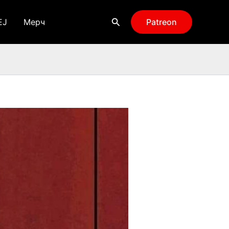
Поиск
EJ
Мерч
Patreon