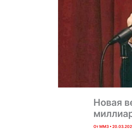
Новая в
миллиар
От
MM3
•
20.03.202