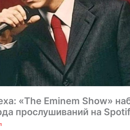
еха: «The Eminem Show» на
да прослушиваний на Spoti
1