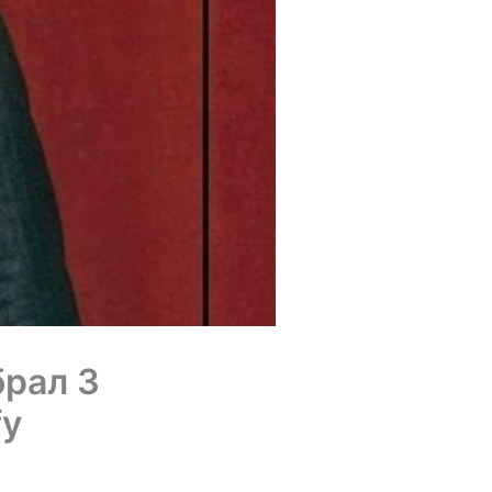
брал 3
fy