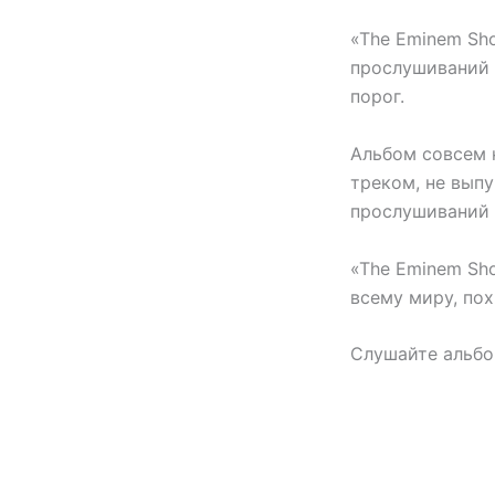
«The Eminem Sh
прослушиваний 
порог.
Альбом совсем н
треком, не вып
прослушиваний н
«The Eminem Sh
всему миру, пох
Слушайте альбом