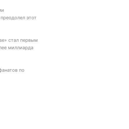
ми
 преодолел этот
pse» стал первым
олее миллиарда
фанатов по