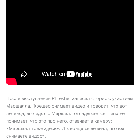
После выступления Phresher записал сторис с участием
Маршалла. Фрешер снимает видео и говорит, что вот
легенда, его идол… Маршалл оглядывается, типо не
понимает, что это про него, отвечает в камеру:
«Маршалл тоже здесь». И в конце «я не знал, что вы
снимаете видос».