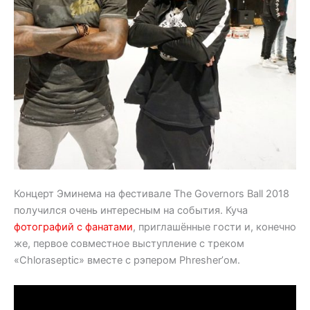
Концерт Эминема на фестивале The Governors Ball 2018
получился очень интересным на события. Куча
фотографий с фанатами
, приглашённые гости и, конечно
же, первое совместное выступление с треком
«Chloraseptic» вместе с рэпером Phresher’ом.