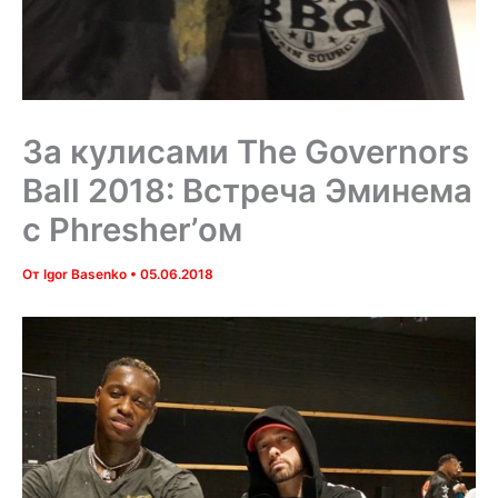
За кулисами The Governors
Ball 2018: Встреча Эминема
с Phresher’ом
От
Igor Basenko
•
05.06.2018