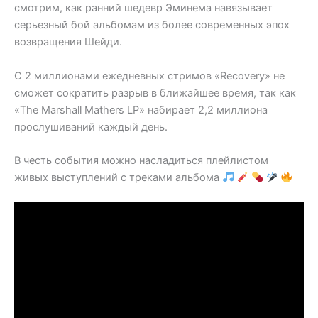
смотрим, как ранний шедевр Эминема навязывает
серьезный бой альбомам из более современных эпох
возвращения Шейди.
С 2 миллионами ежедневных стримов «Recovery» не
сможет сократить разрыв в ближайшее время, так как
«The Marshall Mathers LP» набирает 2,2 миллиона
прослушиваний каждый день.
В честь события можно насладиться плейлистом
живых выступлений с треками альбома