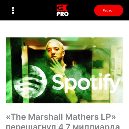
Перейти
к
Patreon
содержимому
«The Marshall Mathers LP»
перешагнул 4,7 миллиарда