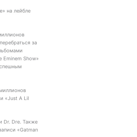
e» на лейбле
 миллионов
перебраться за
альбомами
he Eminem Show»
 успешным
 миллионов
 «Just A Lil
Dr. Dre. Также
записи «Gatman