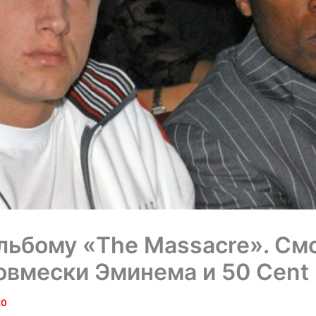
альбому «The Massacre». См
овмески Эминема и 50 Cent
20