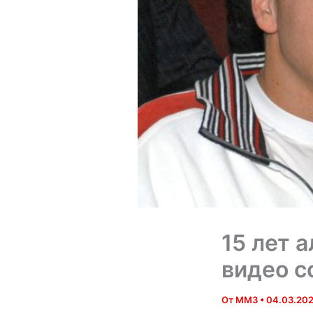
15 лет 
видео с
От
MM3
•
04.03.20