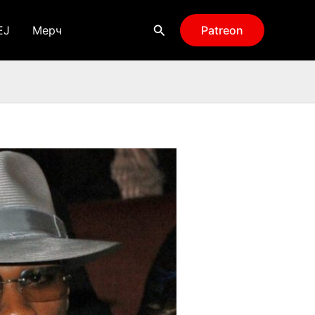
Поиск
EJ
Мерч
Patreon