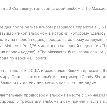
зад 50 Cent выпустил свой второй альбом «The Massacr
ре дня после релиза альбом разошелся тиражом в 1,15
ретьим хип-хоп альбомом в истории, которому удалось 
етку на первой неделе, преодолев ее сразу за двумя 
l Mathers LP» (1,76 миллионов на первой неделе) и «T
 на первой неделе). «The Massacre» был назван самым
ода по версии Billboard.
но платиновым в США и разошелся общим тиражом в 9
миру. Синглы с этого альбома, например «Candy Shop» и
публике, и их до сих пор можно услышать по радио.
лнительным продюсером альбома вместе с Эминемом и 
ировал 5 треков для альбома и сам принял участие в 