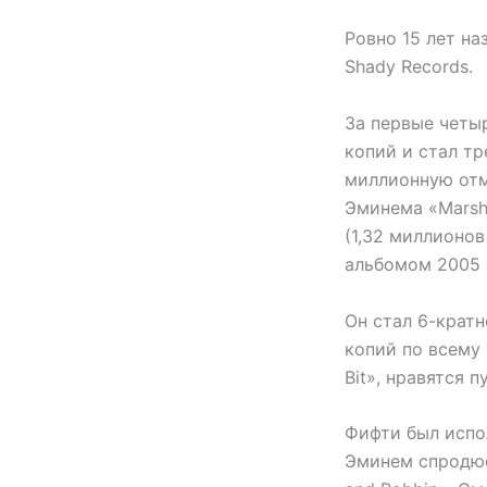
Ровно 15 лет на
Shady Records.
За первые четы
копий и стал т
миллионную отм
Эминема «Marsha
(1,32 миллионов
альбомом 2005 г
Он стал 6-крат
копий по всему 
Bit», нравятся 
Фифти был испо
Эминем спродюс