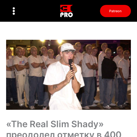
Перейти
к
Patreon
содержимому
«The Real Slim Shady»
преодолел отметку в 400