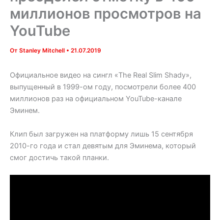
миллионов просмотров на
YouTube
От
Stanley Mitchell
•
21.07.2019
Официальное видео на сингл «The Real Slim Shady»,
выпущенный в 1999-ом году, посмотрели более 400
миллионов раз на официальном YouTube-канале
Эминем.
Клип был загружен на платформу лишь 15 сентября
2010-го года и стал девятым для Эминема, который
смог достичь такой планки.