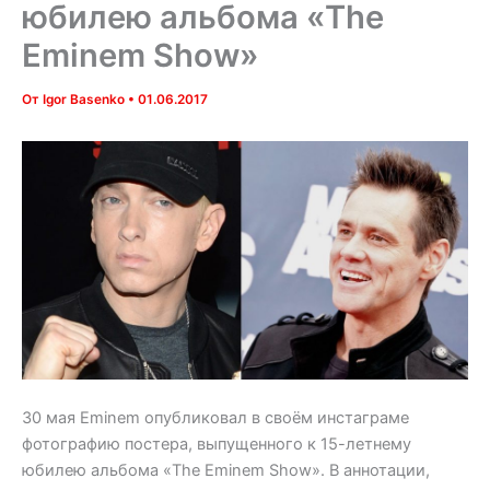
юбилею альбома «The
Eminem Show»
От
Igor Basenko
•
01.06.2017
30 мая Eminem опубликовал в своём инстаграме
фотографию постера, выпущенного к 15-летнему
юбилею альбома «The Eminem Show». В аннотации,