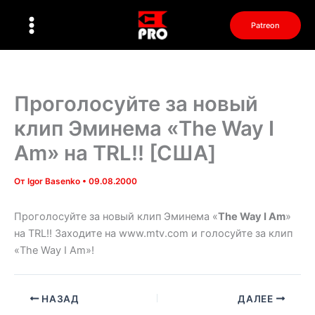
Перейти
к
Patreon
содержимому
Проголосуйте за новый
клип Эминема «The Way I
Am» на TRL!! [США]
От
Igor Basenko
•
09.08.2000
Проголосуйте за новый клип Эминема «
The Way I Am
»
на TRL!! Заходите на www.mtv.com и голосуйте за клип
«The Way I Am»!
НАЗАД
ДАЛЕЕ