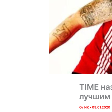
TIME наз
лучшим 
От
NK
•
09.01.2020