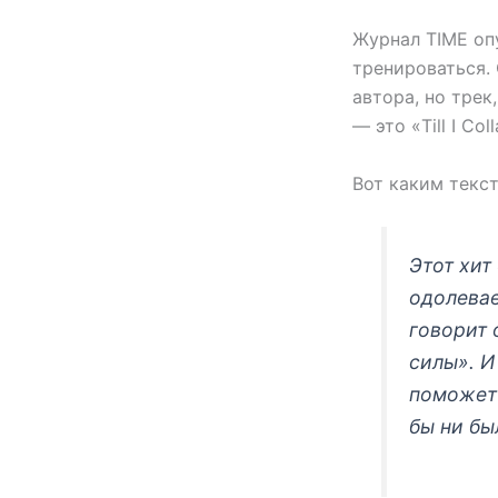
Журнал TIME оп
тренироваться. 
автора, но тре
— это «Till I Col
Вот каким текс
Этот хит
одолевае
говорит 
силы». И
поможет 
бы ни бы