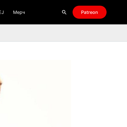
Поиск
EJ
Мерч
Patreon