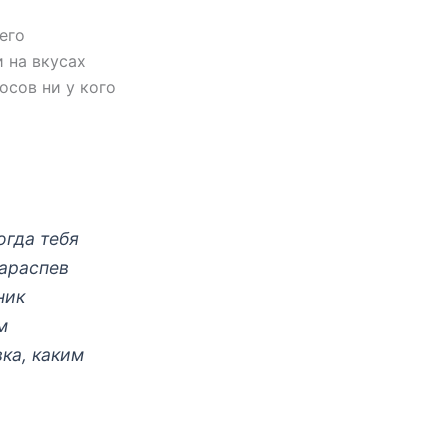
его
и на вкусах
осов ни у кого
огда тебя
нараспев
ник
м
ка, каким