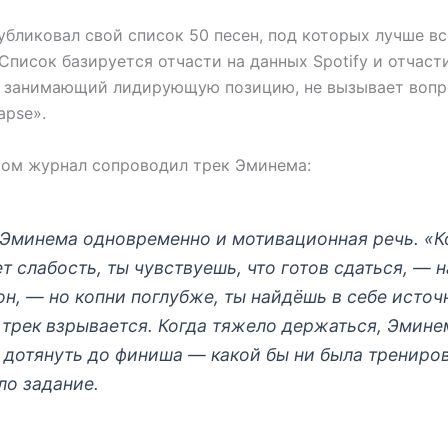
убликовал свой список 50 песен, под которых лучше вс
Список базируется отчасти на данных Spotify и отчаст
к, занимающий лидирующую позицию, не вызывает вопр
lapse».
том журнал сопроводил трек Эминема:
 Эминема одновременно и мотивационная речь. «К
т слабость, ты чувствуешь, что готов сдаться, — 
он, — но копни поглубже, ты найдёшь в себе источ
 трек взрывается. Когда тяжело держаться, Эмине
дотянуть до финиша — какой бы ни была трениров
ло задание.