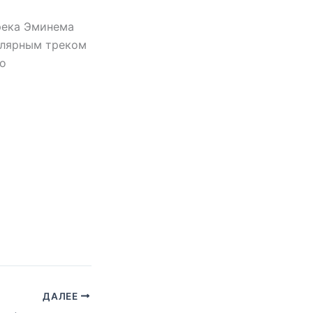
трека Эминема
улярным треком
то
ДАЛЕЕ