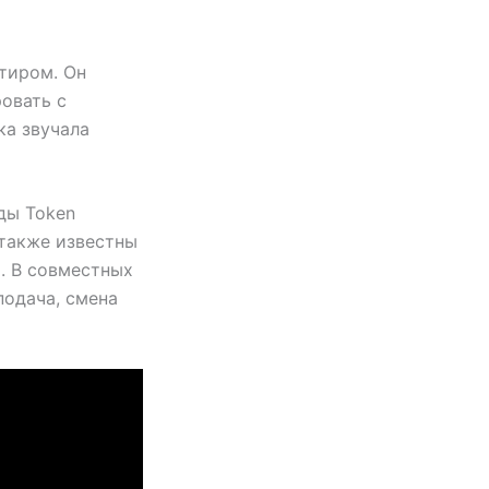
нтиром. Он
овать с
ка звучала
ды Token
е также известны
. В совместных
подача, смена