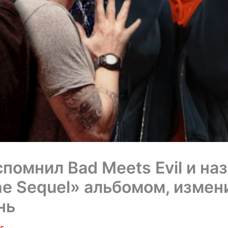
спомнил Bad Meets Evil и на
The Sequel» альбомом, изме
нь