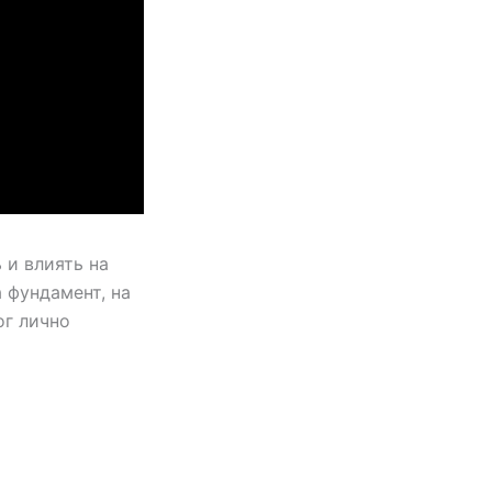
 и влиять на
 фундамент, на
ог лично