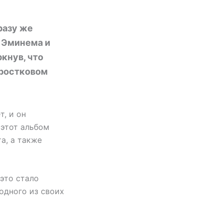
разу же
л Эминема и
ркнув, что
дростковом
т, и он
 этот альбом
а, а также
 это стало
одного из своих