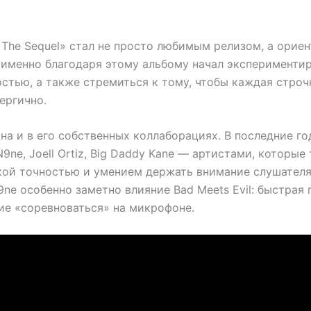
: The Sequel» стал не просто любимым релизом, а орие
о именно благодаря этому альбому начал экспериментир
стью, а также стремиться к тому, чтобы каждая строч
ергично.
на и в его собственных коллаборациях. В последние го
N9ne, Joell Ortiz, Big Daddy Kane — артистами, которы
кой точностью и умением держать внимание слушателя
9ne особенно заметно влияние Bad Meets Evil: быстрая 
ие «соревноваться» на микрофоне.