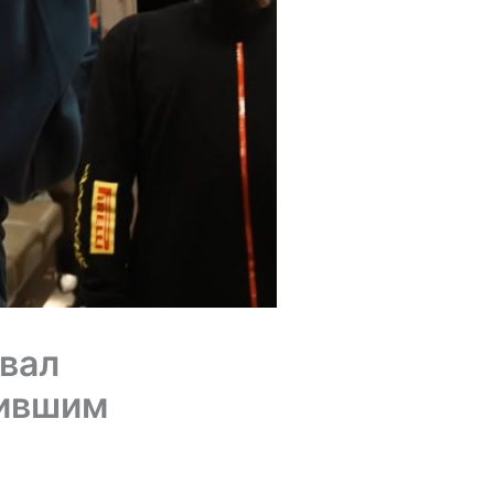
звал
нившим