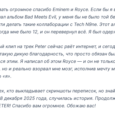
зать огромное спасибо Eminem и Royce. Если бы я 
ал альбом Bad Meets Evil, у меня бы не было той 
и делать такие коллаборации с Tech N9ne. Этот 
огда мне было 12, и он перевернул всё. Я был оде
й клип на трек Peter сейчас рвёт интернет, и сего
такую дикую благодарность, что просто обязан бы
ся этим. Я написал об этом Royce — и он не тольк
, но и реально взорвал мне мозг, исполнив мечту 
о «я».
тех, кто выкладывает скриншоты переписок, но знай
 8 декабря 2025 года, случилась история. Продол
ETER! Спасибо вам огромное. Обожаю вас!