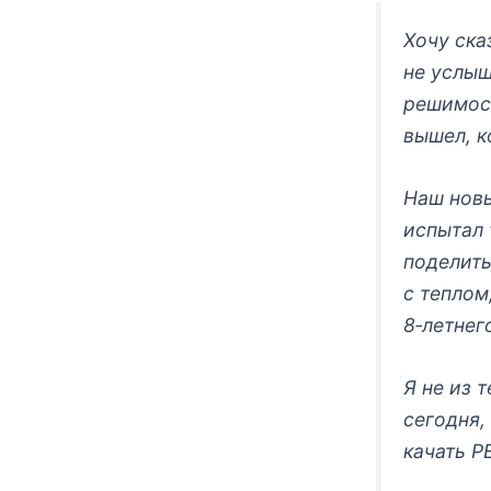
Хочу ска
не услыш
решимост
вышел, к
Наш новы
испытал 
поделить
с теплом
8‑летнег
Я не из 
сегодня,
качать P