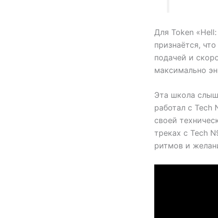
Для Token «Hell
признаётся, чт
подачей и скоро
максимально эн
Эта школа слыш
работал с Tech 
своей техничес
треках с Tech N
ритмов и желан