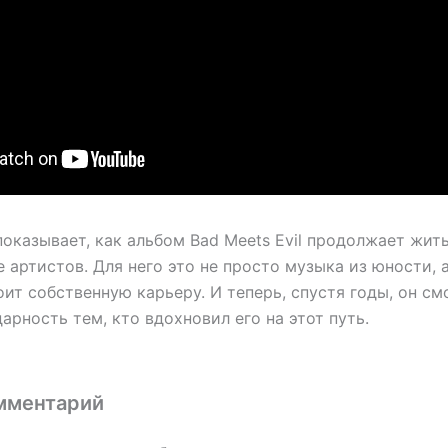
оказывает, как альбом Bad Meets Evil продолжает жить
 артистов. Для него это не просто музыка из юности, а
ит собственную карьеру. И теперь, спустя годы, он см
арность тем, кто вдохновил его на этот путь.
мментарий