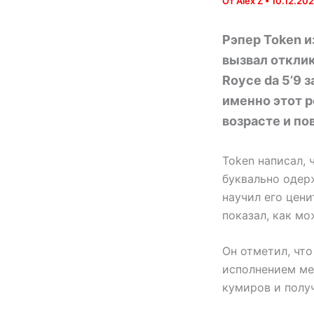
От
Alex Z
•
10.12.20
Рэпер Token и
вызвал отклик
Royce da 5’9 з
именно этот 
возрасте и по
Token написал, ч
буквально одерж
научил его цени
показал, как м
Он отметил, что
исполнением ме
кумиров и получ