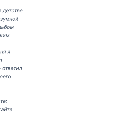
в детстве
безумной
альбом
ржим.
дня я
л
о ответил
моего
те:
жайте