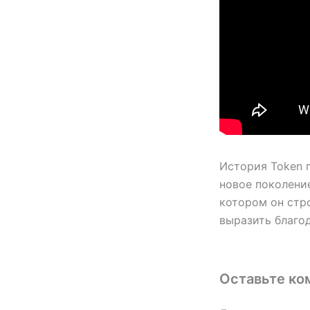
История Token п
новое поколение
котором он стро
выразить благод
Оставьте ко