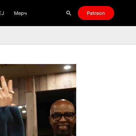
Поиск
EJ
Мерч
Patreon