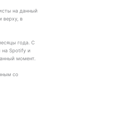
тисты на данный
 верху, в
есяцы года. С
на Spotify и
данный момент.
анным со