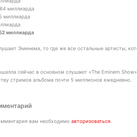
миллиарда
1,64 миллиарда
55 миллиарда
иллиарда
,52 миллиарда
слушает Эминема, то где же все остальные артисты, ко
шалла сейчас в основном слушают «The Eminem Show»,
тву стримов альбома почти 5 миллионов ежедневно.
мментарий
омментария вам необходимо
авторизоваться
.