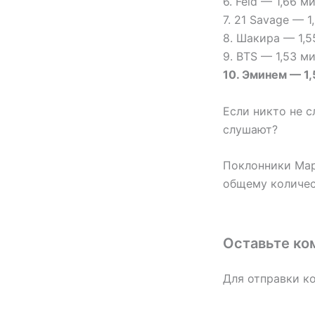
6. Feid — 1,66 
7. 21 Savage — 
8. Шакира — 1,
9. BTS — 1,53 м
10. Эминем — 1
Если никто не 
слушают?
Поклонники Мар
общему количес
Оставьте ко
Для отправки к