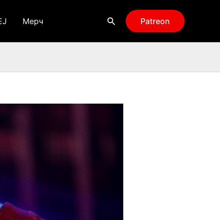
Поиск
EJ
Мерч
Patreon