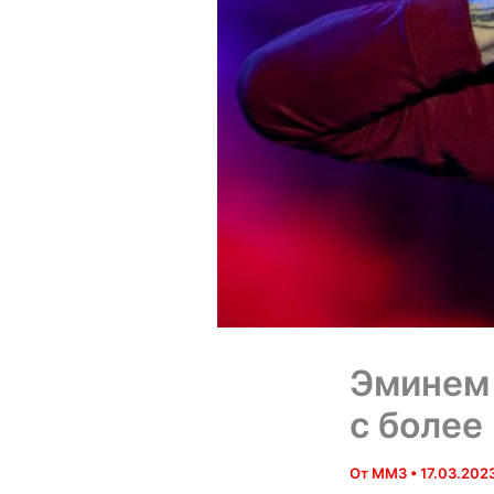
Эминем 
с более
От
MM3
•
17.03.202