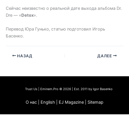
Сейчас неизвестно о реальной дате выхода альбома Dr.
Dre — «
Detox
».
Перевод Юра Гунько, статью подготовил Игорь
Басенко.
НАЗАД
ДАЛЕЕ
Trust Us | Eminem.Pro © 2026 | Est. 2011 by Igor Basenko
О нас | English | EJ Magazine | Sitemap