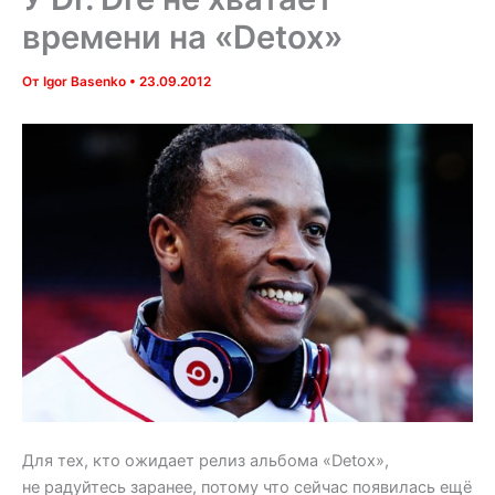
времени на «Detox»
От
Igor Basenko
•
23.09.2012
Для тех, кто ожидает релиз альбома «Detox»,
не радуйтесь заранее, потому что сейчас появилась ещё