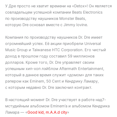
У Дре просто не хватит времени на «Detox»! Он является
совладельцем успешной компании Beats Electronics
по производству наушников Monster Beats,
которую Dre основал вместе с Jimmy Iovine.
Компания по производству наушников Dr. Dre имеет
огромнейший успех. Её акции приобрели Universal
Music Group и Taiwanese HTC Corporation. Его чистый
доход в прошлом году составил 59 миллионов
долларов. Кроме того, Dr. Dre управляет своим
успешным хип-хоп лэйблом Aftermath Entertainment,
который в данное время служит «домом» для таких
рэпером как Eminem, 50 Cent и Кендрику Ламару,
с которым недавно Dr. Dre заключил контракт.
В настоящий момент Dr. Dre участвует в работе над7-
мстудийным альбомом Eminem’a и альбомом Кендрика
Ламара — «
Good kid, m.A.A.d city
»