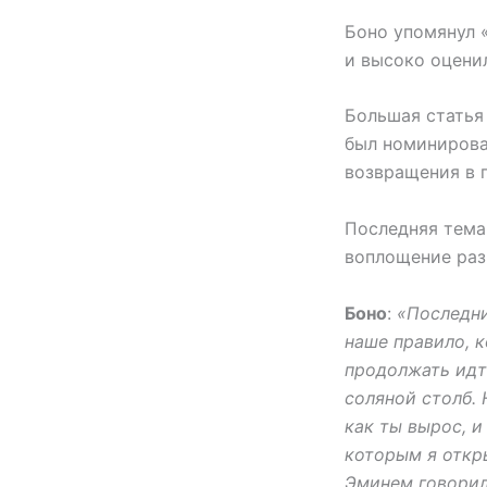
Боно упомянул «
и высоко оценил
Большая стать
был номинирова
возвращения в 
Последняя тема
воплощение ра
Боно
:
«Последни
наше правило, 
продолжать идти
соляной столб. 
как ты вырос, и
которым я откры
Эминем говорил 