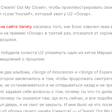
Cleanin’ Out My Closet», чтобы проиллюстрировать сво
 «Lose Yourself», который увел у U2 «Оскар».
я
на сайте Variety
касалась того, как Боно озвучил льва 
н на премию «Оскар» в третий раз, отказался от скро
прошлое.
 побудила солиста U2 упомянуть один из хитов Марша
змышлений о прошлом:
е два альбома, «Songs of Innocence» и «Songs of Exper
которое заключалось в том, чтобы продолжать смотрет
, не останавливаться и не оглядываться назад и не пр
Но задавая себе вопросы о том, почему ты что-то делае
 почему ты оказался там, где есть сейчас, и все подоб
л дверь, я не смог ее закрыть. И мне было на что пос
об уборке своего шкафа [смеется] — «Cleanin’ Out My 