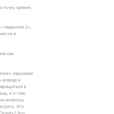
ю точку зрения,
в «Зверопой 2»,
мности и
лла как
ience», нарушили
ь вперед и
евращаться в
шь, и о том,
ные вопросы,
мотреть. Это
Closet»? Это