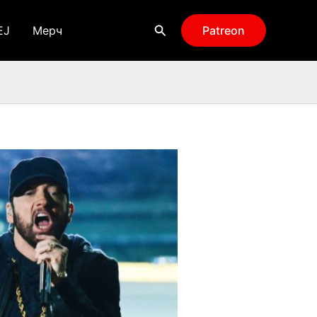
Поиск
EJ
Мерч
Patreon