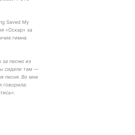
ng Saved My
ия «Оскар» за
личие гимна
 за песню из
 мы сидели там —
я песня. Во мне
я говорила:
тись».