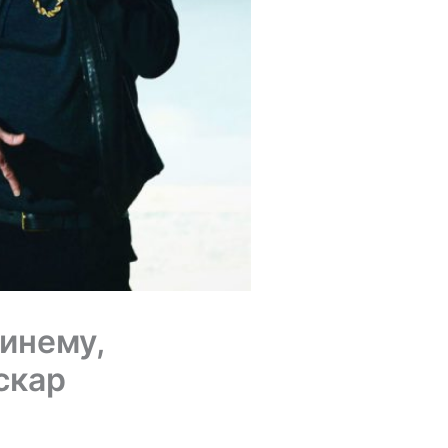
инему,
скар