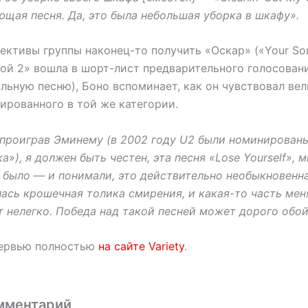
щая песня. Да, это была небольшая уборка в шкафу».
ективы группы наконец-то получить «Оскар» («Your So
пой 2» вошла в шорт-лист предварительного голосован
льную песню), Боно вспоминает, как он чувствовал ве
ированного в той же категории.
 проиграв Эминему (в 2002 году U2 были номинированы
»), я должен быть честен, эта песня «Lose Yourself»,
 было — и понимали, это действительно необыкновенна
ась крошечная толика смирения, и какая-то часть мен
т нелегко. Победа над такой песней может дорого обой
тервью полностью
на сайте Variety
.
мментарий