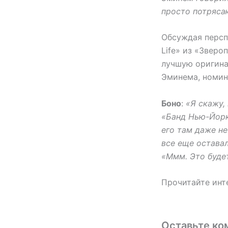
просто потрясаю
Обсуждая персп
Life» из «Зверо
лучшую оригина
Эминема, номин
Боно
:
«Я скажу,
«Банд Нью-Йорка
его там даже не
все еще оставал
«Ммм. Это буде
Прочитайте ин
Оставьте ко