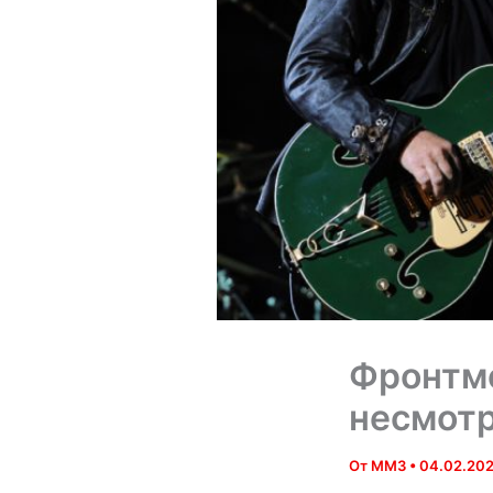
Фронтме
несмотр
От
MM3
•
04.02.20