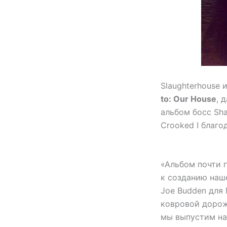
Slaughterhouse 
to: Our House
, 
альбом босс Sh
Crooked I благо
«Альбом почти 
к созданию наш
Joe Budden для
ковровой дорож
мы выпустим на