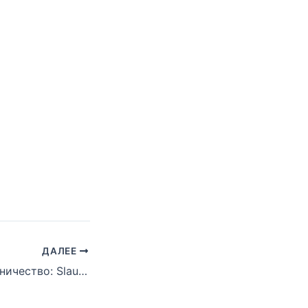
ДАЛЕЕ
Звёздное сотрудничество: Slaughterhouse и Black Hippy. Мечта для любителей лирики.