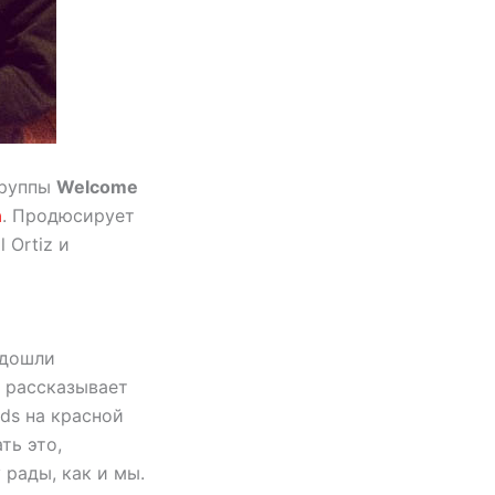
группы
Welcome
а
. Продюсирует
l Ortiz и
одошли
— рассказывает
ds на красной
ть это,
рады, как и мы.