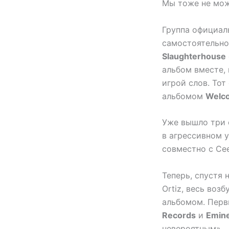
Мы тоже не може
Группа официал
самостоятельно
Slaughterhouse
альбом вместе,
игрой слов. Тот
альбомом
Welco
Уже вышло три с
в агрессивном у
совместно с Ce
Теперь, спустя 
Ortiz, весь воз
альбомом. Первы
Records
и
Emin
невероятным».