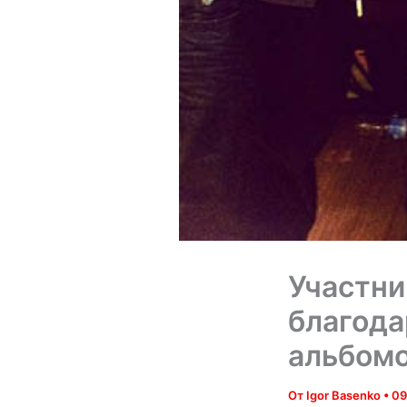
Участни
благода
альбом
От
Igor Basenko
•
09