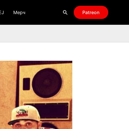
Поиск
EJ
Мерч
Patreon