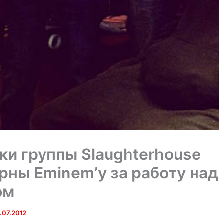
ки группы Slaughterhouse
рны Eminem’у за работу над
ом
.07.2012