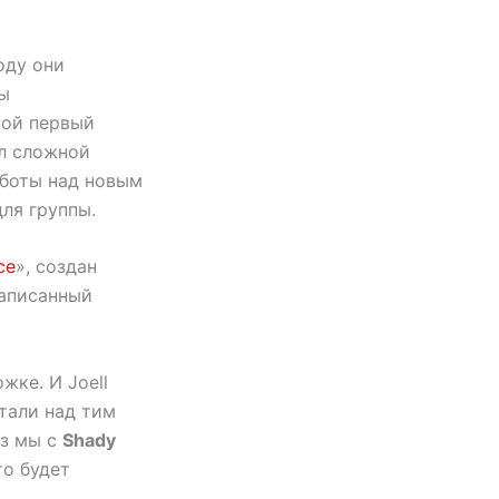
оду они
ы
вой первый
ыл сложной
работы над новым
ля группы.
ce
», создан
записанный
жке. И Joell
отали над тим
аз мы с
Shady
то будет