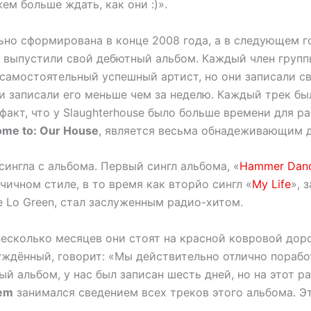
м больше ждать, как они :)».
ьно сформирована в конце 2008 года, а в следующем г
 выпустили свой дебютный альбом. Каждый член групп
самостоятельный успешный артист, но они записали с
 и записали его меньше чем за неделю. Каждый трек б
 факт, что у Slaughterhouse было больше времени для 
me to: Our House
, является весьма обнадеживающим д
ингла с альбома. Первый сингл альбома, «
Hammer Dan
чичном стиле, в то время как вторйо сингл «
My Life
», 
e Lo Green, стал заслуженным радио-хитом.
несколько месяцев они стоят на красной ковровой доро
буждённый, говорит: «Мы действительно отлично пораб
й альбом, у нас был записан шесть дней, но на этот р
em
занимался сведением всех треков этого альбома. Э