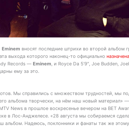
и
Eminem
вносят последние штрихи во второй альбом 
дата выхода которого наконец-то официально
назначен
ady Records —
Eminem
, и Royce Da 5’9″, Joe Budden, Joel
дарны ему за это.
готов. Мы справились с множеством трудностей, мы п
его альбома творчески, на нём наш новый материал» 
 MTV News в прошлое воскресенье вечером на BET Awar
ке в Лос-Анджелесе. «28 августа мы собираемся сдела
ш альбом. Надеюсь, поклонники и фанаты так же этому 