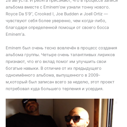
28 августа. И ребята присзнают, что в процессе записи
альбома вместе с Eminem’ом узнали тонну нового.
Royce Da 5’9’’, Crooked I, Joe Budden и Joell Ortiz —
чувствуют себя более уверенно, чем когда-либо,
благодаря определенной помощи от своего босса
Eminem’а.
Eminem был очень тесно вовлечён в процесс создания
альбома группы. Четыре очень талантливых лириков
признают, что его вклад помог им улучшить свои
богатые навыки. В отличие от их предыдущего
одноимённого альбома, выпущенного в 2009-
м,который был записан всего за неделю, этот проект
потребовал куда большего терпения и усердия.