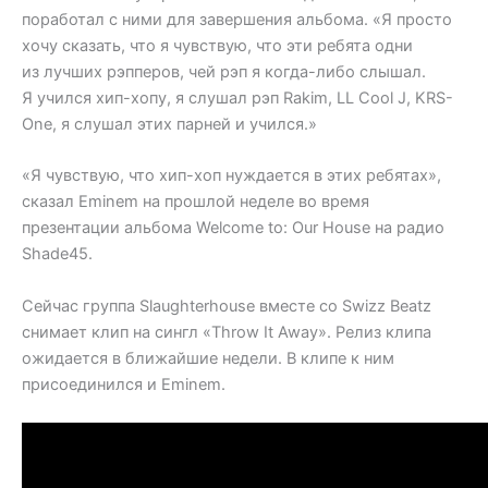
поработал с ними для завершения альбома. «Я просто
хочу сказать, что я чувствую, что эти ребята одни
из лучших рэпперов, чей рэп я когда-либо слышал.
Я учился хип-хопу, я слушал рэп Rakim, LL Cool J, KRS-
One, я слушал этих парней и учился.»
«Я чувствую, что хип-хоп нуждается в этих ребятах»,
сказал Eminem на прошлой неделе во время
презентации альбома Welcome to: Our House на радио
Shade45.
Сейчас группа Slaughterhouse вместе со Swizz Beatz
снимает клип на сингл «Throw It Away». Релиз клипа
ожидается в ближайшие недели. В клипе к ним
присоединился и Eminem.