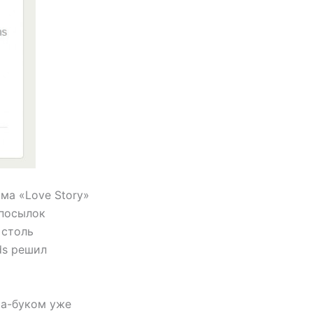
ма «Love Story»
 посылок
 столь
ds решил
иа-буком уже