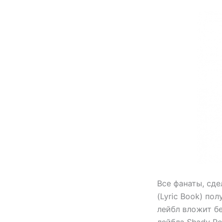
Все фанаты, сд
(Lyric Book) по
лейбл вложит б
лейбла Shady Re