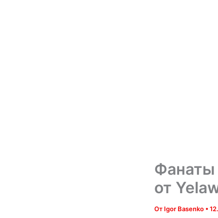
Фанаты 
от Yela
От
Igor Basenko
•
12