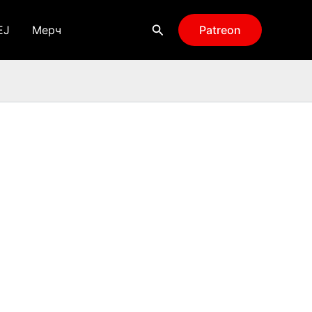
Поиск
EJ
Мерч
Patreon