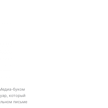
 Медиа-буком
суар, который
альном письме