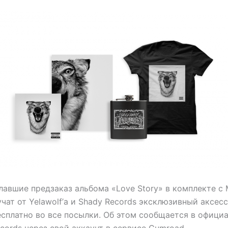
елавшие предзаказ альбома «Love Story» в комплекте с
лучат от Yelawolf’а и Shady Records эксклюзивный аксес
есплатно во все посылки.
Об этом сообщается в офици
cords через свой аккаунт в сервисе Gumroad.