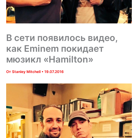
В сети появилось видео,
как Eminem покидает
мюзикл «Hamilton»
От
Stanley Mitchell
•
19.07.2016