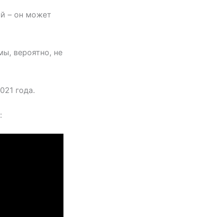
ий – он может
ы, вероятно, не
021 года.
: