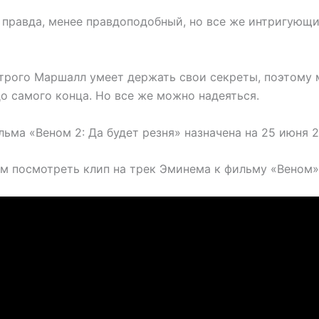
, правда, менее правдоподобный, но все же интригующ
строго Маршалл умеет держать свои секреты, поэтому м
о самого конца. Но все же можно надеяться.
ьма «Веном 2: Да будет резня» назначена на 25 июня 2
м посмотреть клип на трек Эминема к фильму «Веном»