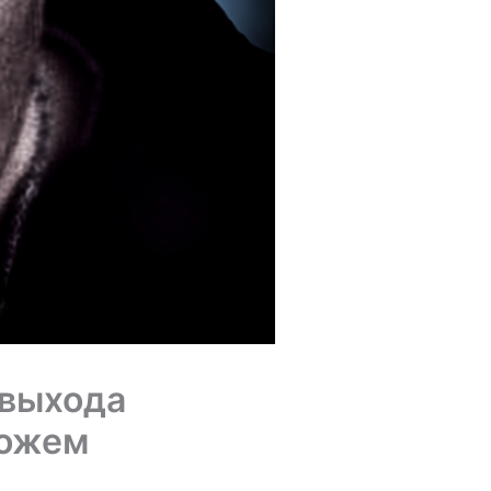
 выхода
можем