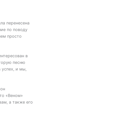
ыла перенесена
ние по поводу
чем просто
интересован в
вторую песню
успех, и мы,
 он
что «Веном»
ам, а также его