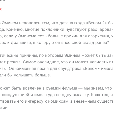
20
о Эминем недоволен тем, что дата выхода «Веном 2» б
да. Конечно, многие поклонники чувствуют разочарова
о, если у Эминема есть больше причин для огорчения, 
ес к франшизе, в которую он внес свой вклад ранее?
етические причины, по которым Эминем может быть за
дет резня». Самое очевидное, что он может написать 
изы. Одноименная песня для саундтрека «Веном» имела 
тели бы услышать больше.
может быть вовлечен в съемки фильма — мы знаем, что
ноиндустрией и имел туда не одну вылазку. Кажется, 
твовать его интересу к комиксам и внеземным существ
гии.