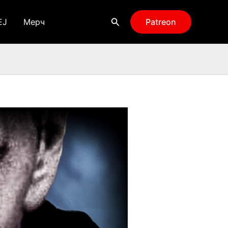
Поиск
EJ
Мерч
Patreon