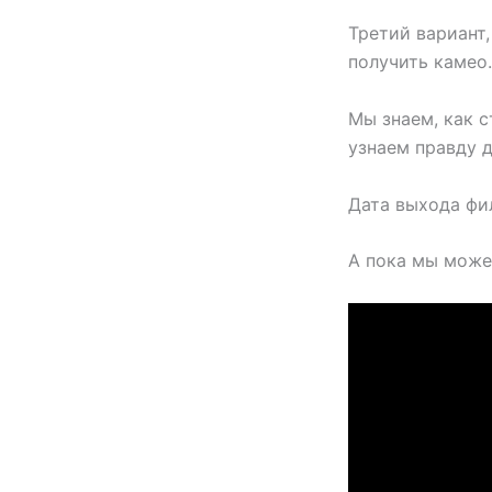
Третий вариант
получить камео.
Мы знаем, как 
узнаем правду д
Дата выхода фил
А пока мы може