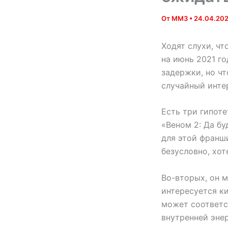
От
MM3
•
24.04.20
Ходят слухи, чт
на июнь 2021 го
задержки, но чт
случайный интер
Есть три гипот
«Веном 2: Да бу
для этой франш
безусловно, хо
Во-вторых, он 
интересуется ки
может соответс
внутренней энер