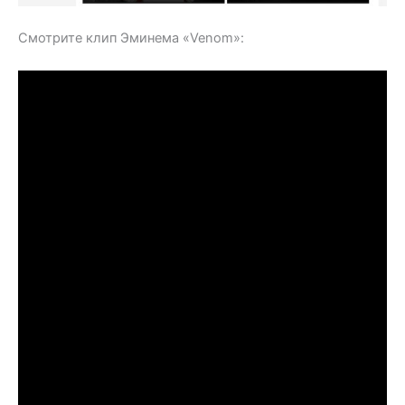
Смотрите клип Эминема «Venom»: