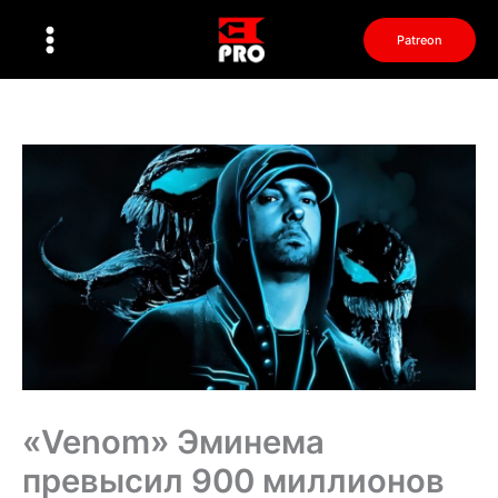
Перейти
к
Patreon
содержимому
«Venom» Эминема
превысил 900 миллионов