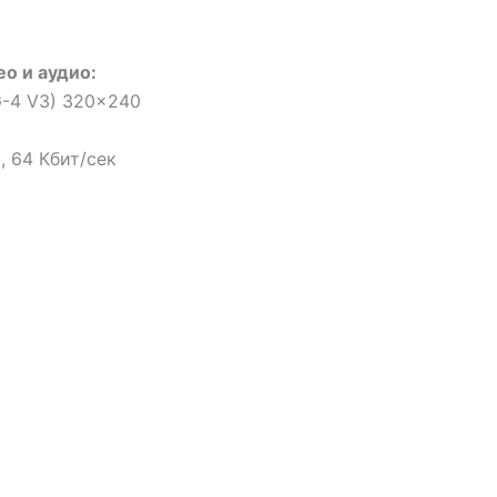
о и аудио:
G-4 V3) 320×240
, 64 Кбит/сек