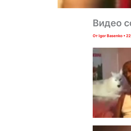
Видео с
От
Igor Basenko
•
22