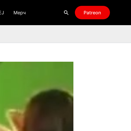
Поиск
EJ
Мерч
Patreon