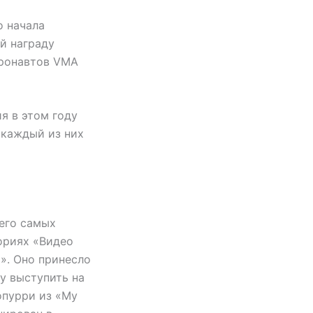
о начала
й награду
тронавтов VMA
я в этом году
 каждый из них
его самых
ориях «Видео
». Оно принесло
у выступить на
опурри из «My