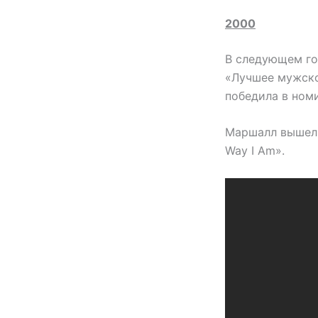
2000
В следующем год
«Лучшее мужско
победила в ном
Маршалл вышел 
Way I Am».