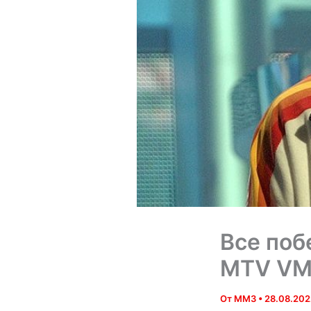
Все поб
MTV VM
От
MM3
•
28.08.202