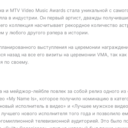
а и MTV Video Music Awards стала уникальной с самог
ла в индустрии. Он первый артист, дважды получивши
и его коллекция насчитывает рекордное количество ас
ем у любого другого рэпера в истории.
апланированного выступления на церемонии награждени
ся назад на все его визиты на церемонии VMA, так как
 по своему.
 на мейджор-лейбле повлек за собой релиз одного из 
ео «My Name Is», которое получило номинацию в катег
 новый исполнитель в видео» и «Лучшее мужское видео
 лучшего нового исполнителя того года и позволило ем
огомиллионной телевизионной аудиторией. Это было п