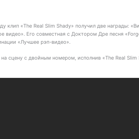
у клип «The Real Slim Shady» получил две награды: «В
е видео». Его совместная с Доктором Дре песня «Forg
инации «Лучшее рэп-видео».
на сцену с двойным номером, исполнив «The Real Slim 