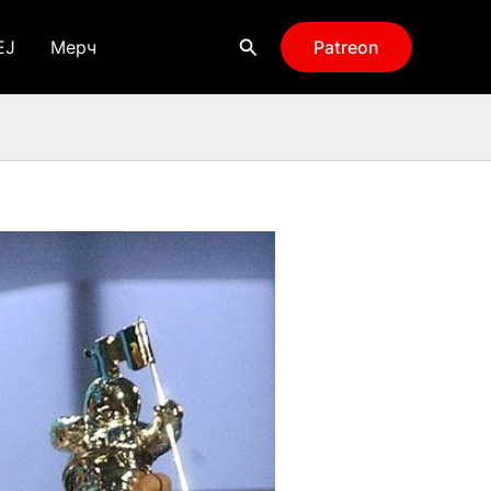
Поиск
EJ
Мерч
Patreon