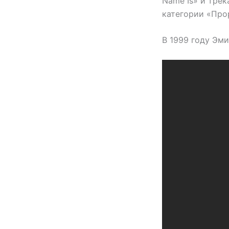
Name Is» и трек
категории «Про
В 1999 году Эми