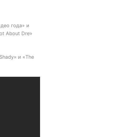
идео года» и
ot About Dre»
Shady» и «The