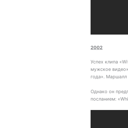
2002
Успех клипа «Wi
мужское видео»
года». Маршалл
Однако он пред
посланием: «Whit