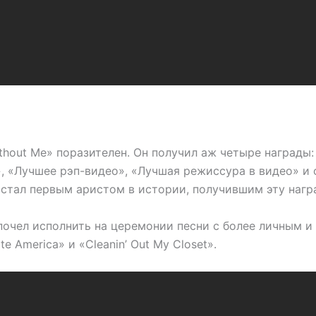
thout Me» поразителен. Он получил аж четыре награды
, «Лучшее рэп-видео», «Лучшая режиссура в видео» и 
 стал первым аристом в истории, получившим эту нагр
почел исполнить на церемонии песни с более личным и
e America» и «Cleanin’ Out My Closet».