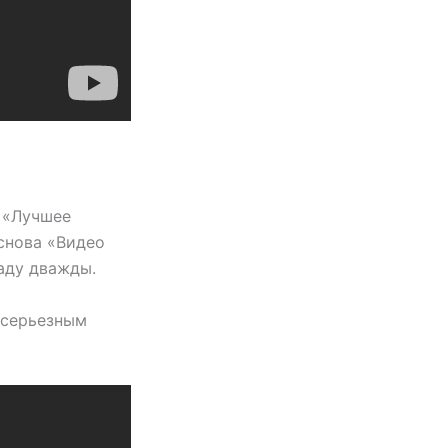
: «Лучшее
снова «Видео
аду дважды.
 серьезным