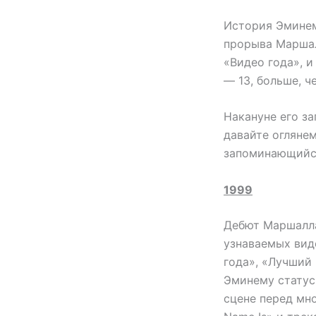
История Эминем
прорыва Маршал
«Видео года», 
— 13, больше, ч
Накануне его з
давайте оглянем
запоминающийся
1999
Дебют Маршалла
узнаваемых вид
года», «Лучший
Эминему статус
сцене перед мн