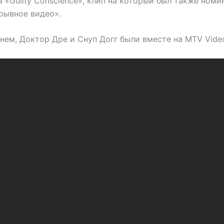
а «Guilty Conscience», клип на который был также номи
рывное видео».
нем, Доктор Дре и Снуп Догг были вместе на MTV Video