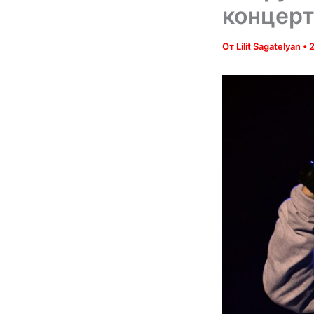
концерт
От
Lilit Sagatelyan
•