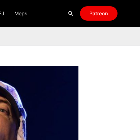
Поиск
EJ
Мерч
Patreon