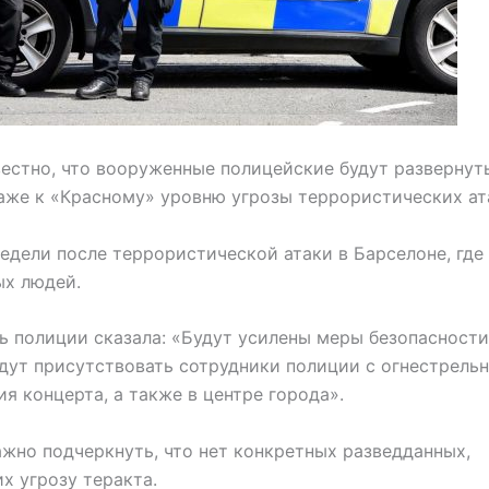
вестно, что вооруженные полицейские будут развернут
аже к «Красному» уровню угрозы террористических ат
едели после террористической атаки в Барселоне, где
ых людей.
ь полиции сказала: «Будут усилены меры безопасности
дут присутствовать сотрудники полиции с огнестрель
я концерта, а также в центре города».
ажно подчеркнуть, что нет конкретных разведданных,
 угрозу теракта.