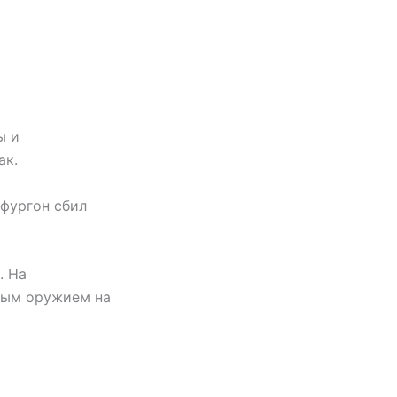
ы и
ак.
 фургон сбил
. На
ным оружием на