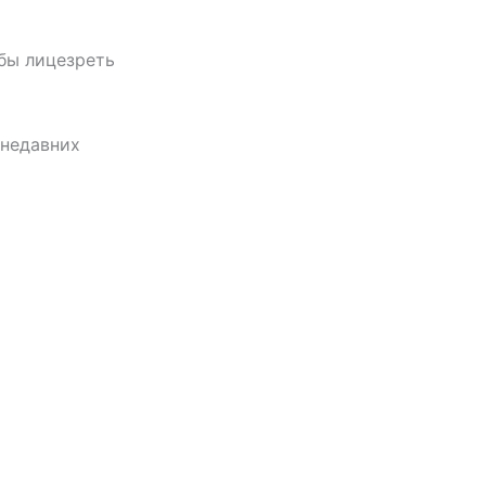
обы лицезреть
 недавних