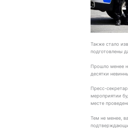
Также стало из
подготовлены д
Прошло менее н
десятки невинн
Пресс-секретар
мероприятии бу
месте проведени
Тем не менее, в
подтверждающих