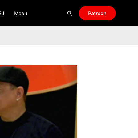
Поиск
EJ
Мерч
Patreon