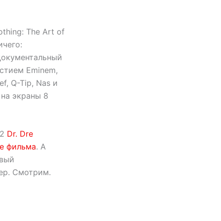
thing: The Art of
ичего:
документальный
астием Eminem,
f, Q-Tip, Nas и
 на экраны 8
12
Dr. Dre
те фильма
. А
рвый
ер. Смотрим.