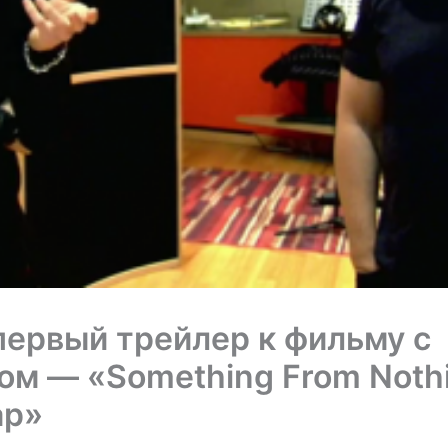
ервый трейлер к фильму с
м — «Something From Nothi
ap»