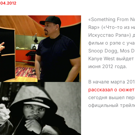
.04.2012
«Something From No
Rap» («Что-то из н
Искусство Рэпа») 
фильм о рэпе с уч
Snoop Dogg, Mos De
Kanye West выйдет
июня 2012 года.
В начале марта 20
рассказал о сюже
сегодня вышел пе
официльный трейл