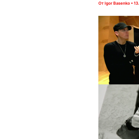
От
Igor Basenko
•
13