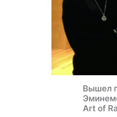
Вышел п
Эминемо
Art of R