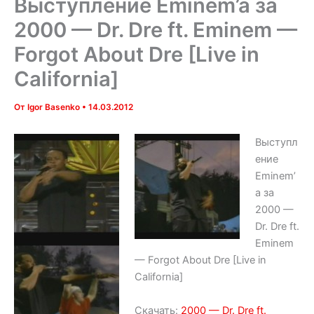
Выступление Eminem’a за
2000 — Dr. Dre ft. Eminem —
Forgot About Dre [Live in
California]
От
Igor Basenko
•
14.03.2012
Выступл
ение
Eminem’
a за
2000 —
Dr. Dre ft.
Eminem
— Forgot About Dre [Live in
California]
Скачать:
2000 — Dr. Dre ft.